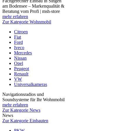
Fachgerechter Einbau in Singen
am Bodensee – Markenqualität &
Beratung vom Profi | msh-store
mehr erfahren
Zur Kategorie Wohnmobil
Citroen
Fiat
Ford
Iveco
Mercedes
Nissan
Opel
Peugeot
Renault
VW
Universalkameras
Navigationsradios und
Soundsysteme für Ihr Wohnmobil
mehr erfahren
Zur Kategorie News
News
Zur Kategorie Einbauten
PKW