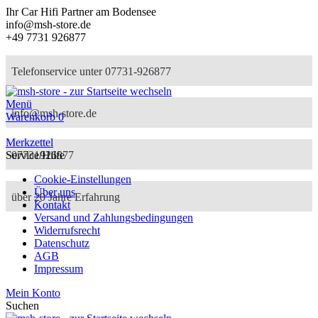
Ihr Car Hifi Partner am Bodensee
info@msh-store.de
+49 7731 926877
Telefonservice unter 07731-926877
Menü
info@msh-store.de
Warenkorb
0
Merkzettel
07731926877
Service/Hilfe
Cookie-Einstellungen
Über uns
über 20 Jahre Erfahrung
Kontakt
Versand und Zahlungsbedingungen
Widerrufsrecht
Datenschutz
AGB
Impressum
Mein Konto
Suchen