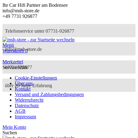
Ihr Car Hifi Partner am Bodensee
info@msh-store.de
+49 7731 926877
Telefonservice unter 07731-926877
Menü
info@msh-store.de
Warenkorb
0
Merkzettel
07731926877
Service/Hilfe
Cookie-Einstellungen
Über uns
über 20 Jahre Erfahrung
Kontakt
Versand und Zahlungsbedingungen
Widerrufsrecht
Datenschutz
AGB
Impressum
Mein Konto
Suchen