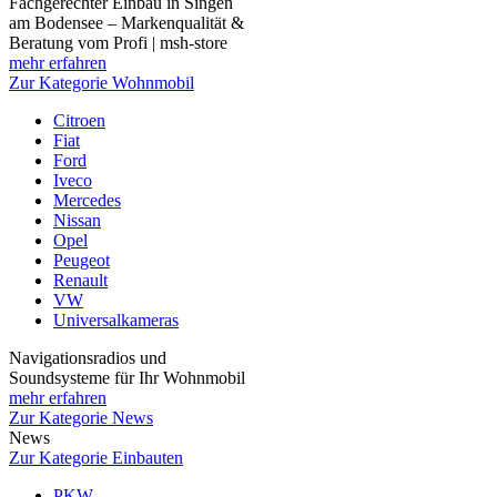
Fachgerechter Einbau in Singen
am Bodensee – Markenqualität &
Beratung vom Profi | msh-store
mehr erfahren
Zur Kategorie Wohnmobil
Citroen
Fiat
Ford
Iveco
Mercedes
Nissan
Opel
Peugeot
Renault
VW
Universalkameras
Navigationsradios und
Soundsysteme für Ihr Wohnmobil
mehr erfahren
Zur Kategorie News
News
Zur Kategorie Einbauten
PKW