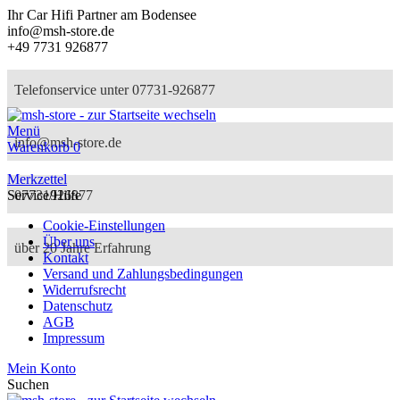
Ihr Car Hifi Partner am Bodensee
info@msh-store.de
+49 7731 926877
Telefonservice unter 07731-926877
Menü
info@msh-store.de
Warenkorb
0
Merkzettel
07731926877
Service/Hilfe
Cookie-Einstellungen
Über uns
über 20 Jahre Erfahrung
Kontakt
Versand und Zahlungsbedingungen
Widerrufsrecht
Datenschutz
AGB
Impressum
Mein Konto
Suchen