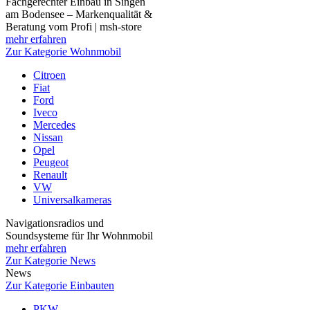
Fachgerechter Einbau in Singen
am Bodensee – Markenqualität &
Beratung vom Profi | msh-store
mehr erfahren
Zur Kategorie Wohnmobil
Citroen
Fiat
Ford
Iveco
Mercedes
Nissan
Opel
Peugeot
Renault
VW
Universalkameras
Navigationsradios und
Soundsysteme für Ihr Wohnmobil
mehr erfahren
Zur Kategorie News
News
Zur Kategorie Einbauten
PKW