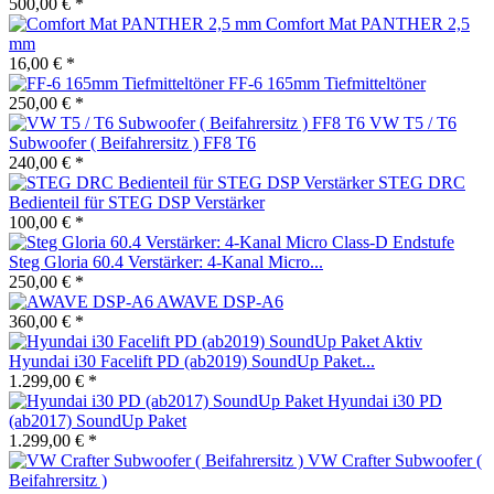
500,00 € *
Comfort Mat PANTHER 2,5
mm
16,00 € *
FF-6 165mm Tiefmitteltöner
250,00 € *
VW T5 / T6
Subwoofer ( Beifahrersitz ) FF8 T6
240,00 € *
STEG DRC
Bedienteil für STEG DSP Verstärker
100,00 € *
Steg Gloria 60.4 Verstärker: 4-Kanal Micro...
250,00 € *
AWAVE DSP-A6
360,00 € *
Hyundai i30 Facelift PD (ab2019) SoundUp Paket...
1.299,00 € *
Hyundai i30 PD
(ab2017) SoundUp Paket
1.299,00 € *
VW Crafter Subwoofer (
Beifahrersitz )