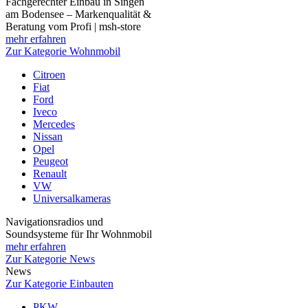
Fachgerechter Einbau in Singen
am Bodensee – Markenqualität &
Beratung vom Profi | msh-store
mehr erfahren
Zur Kategorie Wohnmobil
Citroen
Fiat
Ford
Iveco
Mercedes
Nissan
Opel
Peugeot
Renault
VW
Universalkameras
Navigationsradios und
Soundsysteme für Ihr Wohnmobil
mehr erfahren
Zur Kategorie News
News
Zur Kategorie Einbauten
PKW