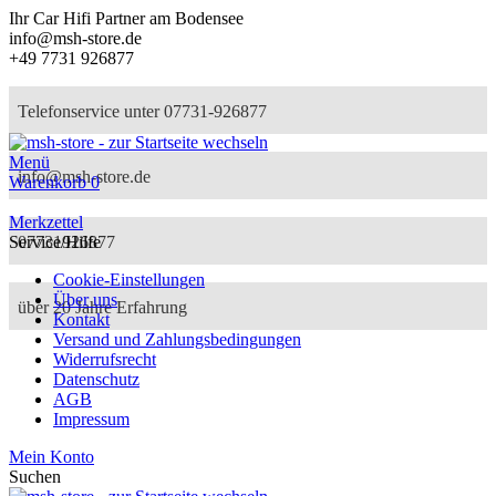
Ihr Car Hifi Partner am Bodensee
info@msh-store.de
+49 7731 926877
Telefonservice unter 07731-926877
Menü
info@msh-store.de
Warenkorb
0
Merkzettel
07731926877
Service/Hilfe
Cookie-Einstellungen
Über uns
über 20 Jahre Erfahrung
Kontakt
Versand und Zahlungsbedingungen
Widerrufsrecht
Datenschutz
AGB
Impressum
Mein Konto
Suchen